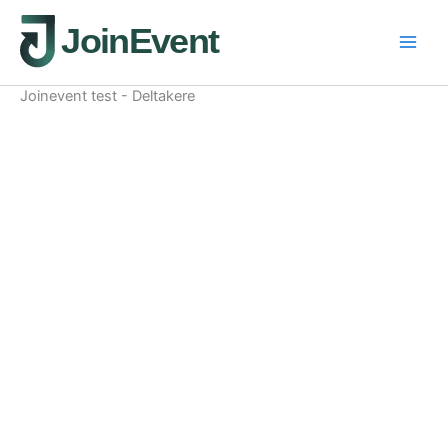
Hopp
rett
til
innholdet
Joinevent test - Deltakere